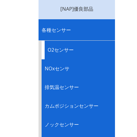
[NAP]優良部品
各種センサー
O2センサー
NOxセンサ
排気温センサー
カムポジションセンサー
ノックセンサー