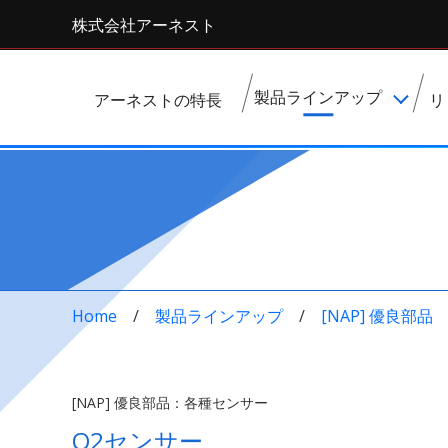
株式会社アーネスト
製品ラインアップ
アーネストの特長
リ
RAP
駆動系部品
電装系部品
点火系部品
吸気系部品
Home
製品ラインアップ
[NAP] 優良部品
内装部品
EV・HV部品
[NAP] 優良部品：各種センサー
O2センサー