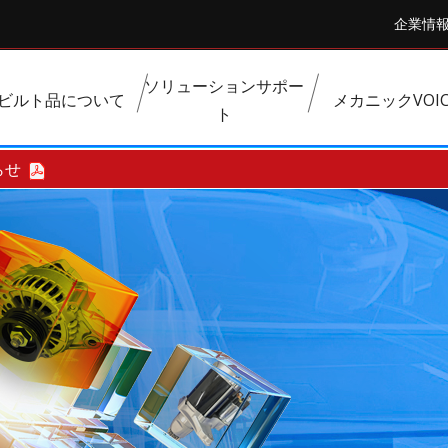
企業情
ソリューションサポー
ビルト品について
メカニックVOIC
ト
：リビルト品
らせ
燃料系部品
操作系部品
過給器系部品
熱交換器系部品
商用車・大型部品
その他部品