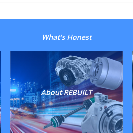
What's Honest
About REBUILT