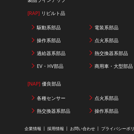
製品ラインアップ
[RAP]
リビルト品
駆動系部品
電装系部品
操作系部品
点火系部品
過給器系部品
熱交換器系部品
EV・HV部品
商用車・大型部品
[NAP]
優良部品
各種センサー
点火系部品
熱交換器系部品
操作系部品
企業情報
採用情報
お問い合わせ
プライバシーポ