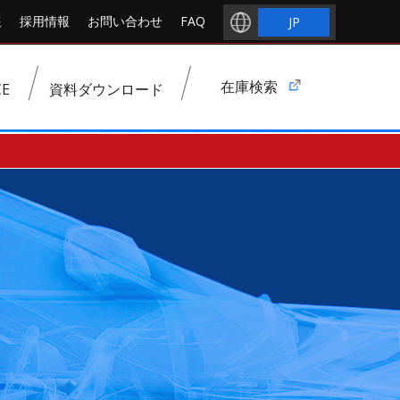
報
採用情報
お問い合わせ
FAQ
JP
在庫検索
E
資料ダウンロード
NAP：優良部品
各種センサー
点火系部品
電装系部品
熱交換器系部品
操作系部品
その他部品