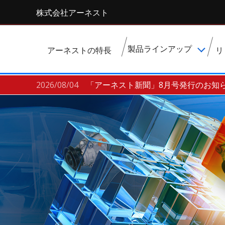
株式会社アーネスト
製品ラインアップ
アーネストの特長
リ
RAP
2026/08/04
「アーネスト新聞」8月号発行のお知
駆動系部品
電装系部品
点火系部品
吸気系部品
内装部品
EV・HV部品