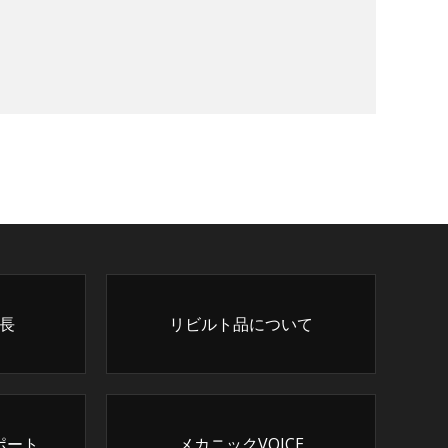
長
リビルト品について
ポート
メカニックVOICE