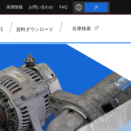
報
採用情報
お問い合わせ
FAQ
JP
在庫検索
E
資料ダウンロード
NAP：優良部品
各種センサー
点火系部品
電装系部品
熱交換器系部品
操作系部品
その他部品