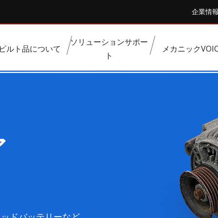
企業情
ソリューションサポー
ビルト品について
メカニックVOIC
ト
：リビルト品
燃料系部品
操作系部品
ア
過給器系部品
熱交換器系部品
商用車・大型部品
その他部品
リッドバッテリーなど