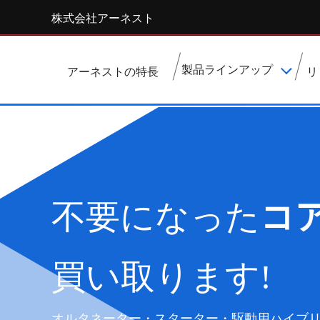
株式会社アーネスト
製品ラインアップ
アーネストの特長
リ
RAP
駆動系部品
電装系部品
コ
不要になった
点火系部品
吸気系部品
内装部品
EV・HV部品
買い取ります!
オルタネーター・スターター・駆動用ハイブ